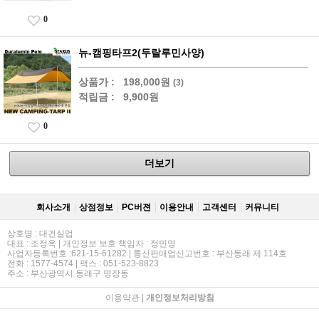
0
뉴-캠핑타프2(두랄루민사양)
상품가 :
198,000원
(3)
적립금 :
9,900원
0
더보기
회사소개
상점정보
PC버젼
이용안내
고객센터
커뮤니티
상호명 : 대건실업
대표 : 조정옥 | 개인정보 보호 책임자 : 정민영
사업자등록번호 :621-15-61282 | 통신판매업신고번호 : 부산동래 제 114호
전화 : 1577-4574 | 팩스 : 051-523-8823
주소 : 부산광역시 동래구 명장동
이용약관
|
개인정보처리방침