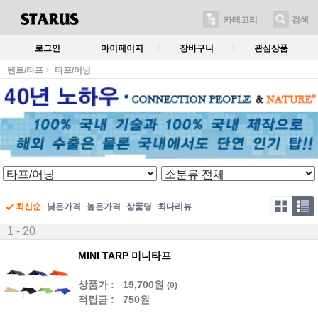
카테고리
검색
로그인
마이페이지
장바구니
관심상품
텐트/타프
타프/어닝
최신순
낮은가격
높은가격
상품명
최다리뷰
1 - 20
MINI TARP 미니타프
상품가 :
19,700원
(0)
적립금 :
750원