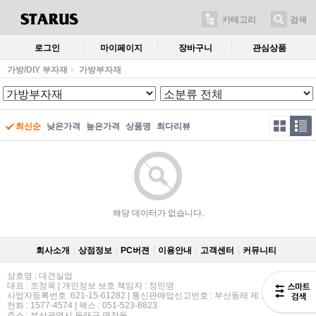
카테고리
검색
로그인
마이페이지
장바구니
관심상품
가방/DIY 부자재
가방부자재
최신순
낮은가격
높은가격
상품명
최다리뷰
해당 데이터가 없습니다.
회사소개
상점정보
PC버젼
이용안내
고객센터
커뮤니티
상호명 : 대건실업
대표 : 조정옥 | 개인정보 보호 책임자 : 정민영
사업자등록번호 :621-15-61282 | 통신판매업신고번호 : 부산동래 제 114호
전화 : 1577-4574 | 팩스 : 051-523-8823
주소 : 부산광역시 동래구 명장동