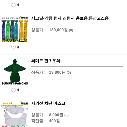
0
시그날-각종 행사 진행시 홍보용,등산코스용
상품가 :
180,000원
(0)
0
써미트 판초우의
상품가 :
19,800원
(0)
0
자외선 차단 마스크
상품가 :
8,000원
(0)
적립금 :
400원