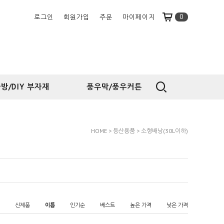
0
로그인
회원가입
주문
마이페이지
방/DIY 부자재
풍우막/풍우커튼
HOME
>
등산용품
>
소형배낭(30L이하)
신제품
이름
인기순
베스트
높은 가격
낮은 가격