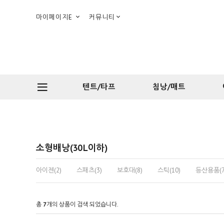
마이페이지E
커뮤니티
텐트/타프
침낭/매트
소형배낭(30L이하)
아이젠(2)
스패츠(3)
보호대(8)
스틱(10)
등산용품(7
총
7
개의 상품이 검색 되었습니다.