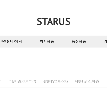
STARUS
야전침대/의자
취사용품
등산용품
가
)
소형배낭(30L이하)(7)
중형배낭(33L~50L)
대형배낭(51L이상)