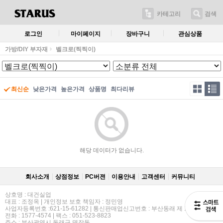
카테고리
검색
로그인
마이페이지
장바구니
관심상품
가방/DIY 부자재
벨크로(찍찍이)
최신순
낮은가격
높은가격
상품명
최다리뷰
해당 데이터가 없습니다.
회사소개
상점정보
PC버젼
이용안내
고객센터
커뮤니티
상호명 : 대건실업
대표 : 조정옥 | 개인정보 보호 책임자 : 정민영
사업자등록번호 :621-15-61282 | 통신판매업신고번호 : 부산동래 제 114호
전화 : 1577-4574 | 팩스 : 051-523-8823
주소 : 부산광역시 동래구 명장동