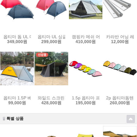
옵티마 돔 UL 더블월
옵티마 UL 싱글월
캠핑카 메쉬 어닝룸 텐트
카라반 어닝 레
349,000원
299,000원
410,000원
12,000원
옵티마 1.5P 베스티블
와일드 스크린 캐빈 텐트
1.5p 옵티마 프로 백패킹텐트
2p 옵티마돔텐
99,000원
428,000원
195,000원
260,000원
특별 상품