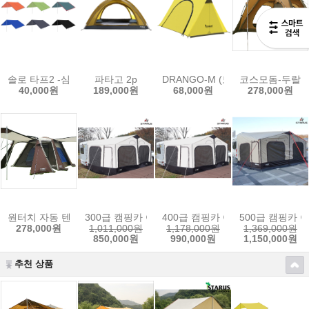
솔로 타프2 -심지장착가능
파타고 2p
DRANGO-M (모기장 텐트)
코스모돔-두랄
40,000원
189,000원
68,000원
278,000원
원터치 자동 텐트
300급 캠핑카 어닝텐트
400급 캠핑카 어닝텐트
500급 캠핑카 
278,000원
1,011,000원
1,178,000원
1,369,000원
850,000원
990,000원
1,150,000원
추천 상품