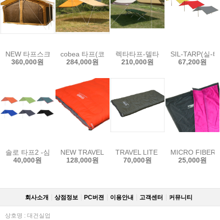
NEW 타프스크린
cobea 타프(코베아타프)
렉타타프-델타S(풀세트)
SIL-TARP(실-
360,000원
284,000원
210,000원
67,200원
솔로 타프2 -심지장착가능
NEW TRAVEL LITE 350(트레블라이트 350 침낭)
TRAVEL LITE 300
MICRO FIBE
40,000원
128,000원
70,000원
25,000원
회사소개
상점정보
PC버젼
이용안내
고객센터
커뮤니티
상호명 : 대건실업