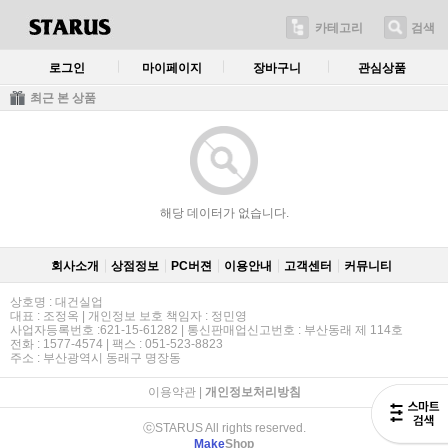
카테고리
검색
로그인
마이페이지
장바구니
관심상품
최근 본 상품
해당 데이터가 없습니다.
회사소개
상점정보
PC버젼
이용안내
고객센터
커뮤니티
상호명 : 대건실업
대표 : 조정옥 | 개인정보 보호 책임자 : 정민영
사업자등록번호 :621-15-61282 | 통신판매업신고번호 : 부산동래 제 114호
전화 : 1577-4574 | 팩스 : 051-523-8823
주소 : 부산광역시 동래구 명장동
이용약관
|
개인정보처리방침
ⓒSTARUS All rights reserved.
Make
Shop