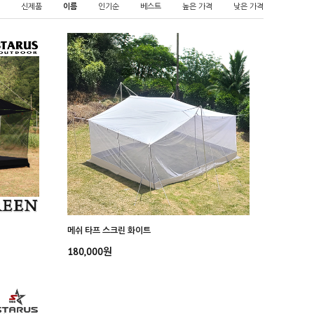
신제품
이름
인기순
베스트
높은 가격
낮은 가격
메쉬 타프 스크린 화이트
180,000원