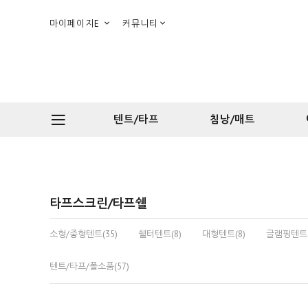
마이페이지E
커뮤니티
텐트/타프
침낭/매트
타프스크린/타프쉘
소형/중형텐트(35)
쉘터텐트(8)
대형텐트(8)
글램핑텐트(
텐트/타프/폴소품(57)