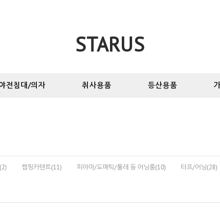
STARUS
야전침대/의자
취사용품
등산용품
가
2)
캠핑카텐트(11)
피아마/도매틱/툴레 등 어닝룸(10)
타프/어닝(28)