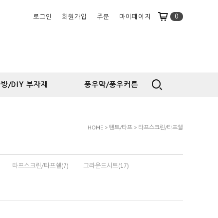
0
로그인
회원가입
주문
마이페이지
방/DIY 부자재
풍우막/풍우커튼
HOME
>
텐트/타프
>
타프스크린/타프쉘
타프스크린/타프쉘(7)
그라운드시트(17)