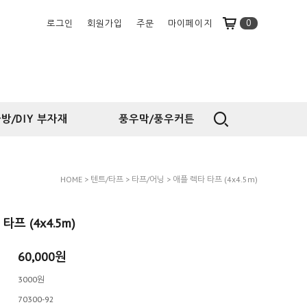
0
로그인
회원가입
주문
마이페이지
방/DIY 부자재
풍우막/풍우커튼
HOME
>
텐트/타프
>
타프/어닝
> 애플 렉타 타프 (4x4.5m)
타프 (4x4.5m)
60,000원
3000원
70300-92