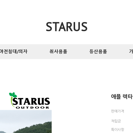
STARUS
야전침대/의자
취사용품
등산용품
가
애플 렉타 
판매가격
적립금
특이사항