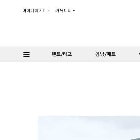
마이페이지E
커뮤니티
텐트/타프
침낭/매트